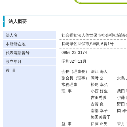
法人概要
法人名
社会福祉法人佐世保市社会福祉協議
長崎県佐世保市八幡町6番1号
本所所在地
0956-23-3174
代表電話番号
昭和32年11月
設立年月
役 員
会長（理事長）
深江 海人
副会長（理事）
岡﨑 公一
永島
常務理事
松尾 幸弘
理 事
小西 好生
柴田
吉田秀腆
伊藤 
古賀 良一
野田 
南部 幸子
岡 雄
梅田美貴子
監 事
伊藤 正男
香月