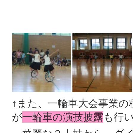
↑また、一輪車大会事業の
が
一輪車の演技披露
も行