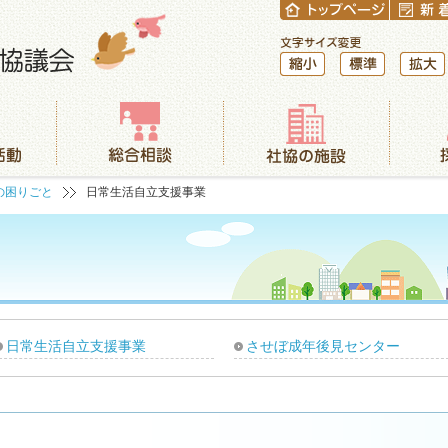
縮小
標準
拡大
総合相談
社協の施設
採用情報
の困りごと
日常生活自立支援事業
日常生活自立支援事業
させぼ成年後見センター