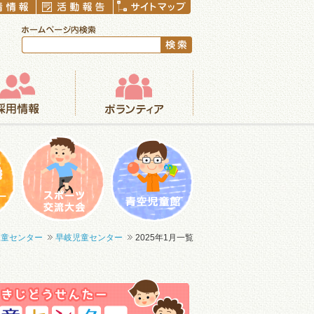
ボランティア
まつり
一輪車大会
青空児童館
児童センター
早岐児童センター
2025年1月一覧