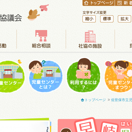
縮小
標準
拡大
総合相談
社協の施設
採用情報
児童センター
児童センターとは？
利用するには？
児童センター
トップページ
佐世保市立