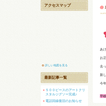
アクセスマップ
あ
お
詳しい地図を見る
去
新
最新記事一覧
今
５００ピースのアートクリ
スタルジグソー完成♪
早
電話回線復旧のお知らせ