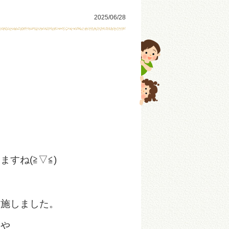
2025/06/28
ね(≧▽≦)
実施しました。
んや