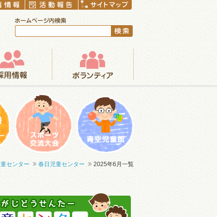
ボランティア
まつり
一輪車大会
青空児童館
児童センター
春日児童センター
2025年6月一覧