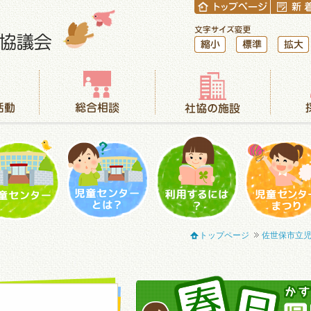
縮小
標準
拡大
総合相談
社協の施設
採用情報
児童センター
児童センターとは？
利用するには？
児童センター
トップページ
佐世保市立