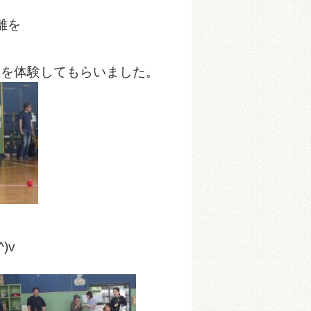
離を
ャを体験してもらいました。
)v