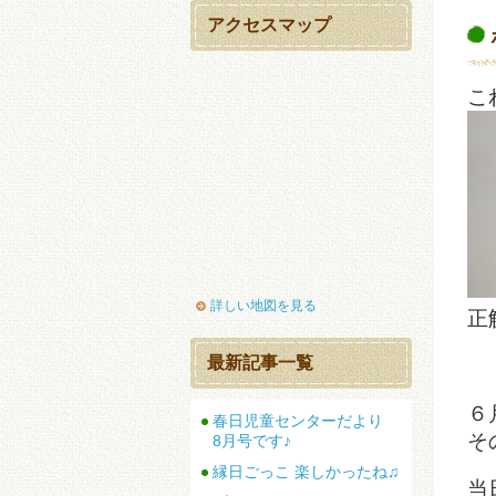
アクセスマップ
こ
詳しい地図を見る
正
並
最新記事一覧
６
春日児童センターだより
そ
8月号です♪
縁日ごっこ 楽しかったね♫
当