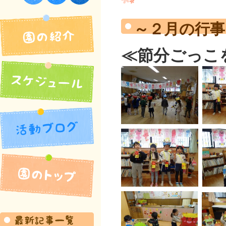
須佐保育園
～２月の行
≪節分ごっこ
園の紹介
活動ブログ
スケジュール