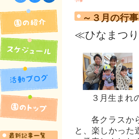
須佐保育園
～３月の行
≪ひなまつり
園の紹介
活動ブログ
３月生まれのお
各クラスから
スケジュール
と、楽しかった