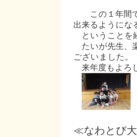
この１年間で
出来るようにな
ということを
たいが先生、楽
ございました。
来年度もよろし
≪なわとび大