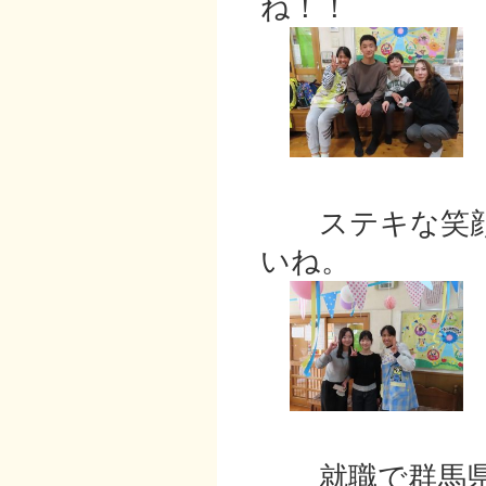
ね！！
ステキな笑顔
いね。
就職で群馬県に