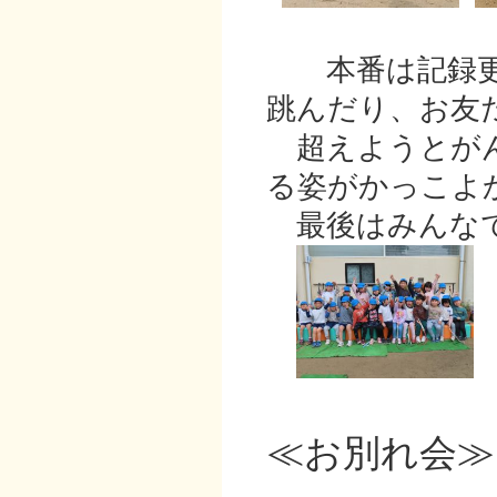
本番は記録更
跳んだり、お友
超えようとがん
る姿がかっこよ
最後はみんなで
≪お別れ会≫