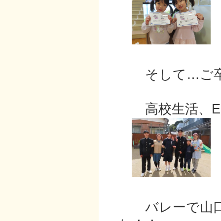
そして…ご卒業
高校生活、En
バレーで山口