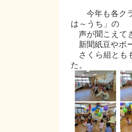
今年も各クラ
は～うち」の
声が聞こえて
新聞紙豆やボー
さくら組ともも
た。