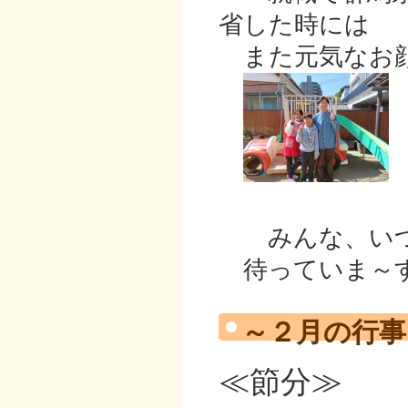
省した時には
また元気なお顔
みんな、いつ
待っていま～
～２月の行
≪節分≫