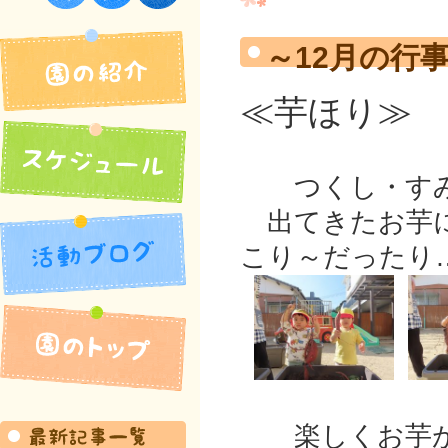
須佐保育園
～12月の行
≪芋ほり≫
つくし・すみ
出てきたお芋に
こり～だったり
園の紹介
活動ブログ
スケジュール
楽しくお芋が