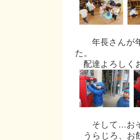
年長さんが年賀
た。
配達よろしくお
そして…おそ
うらじろ、お餅