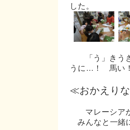
した。
「う」きうき
うに…！ 馬い
≪おかえり
マレーシアか
みんなと一緒に