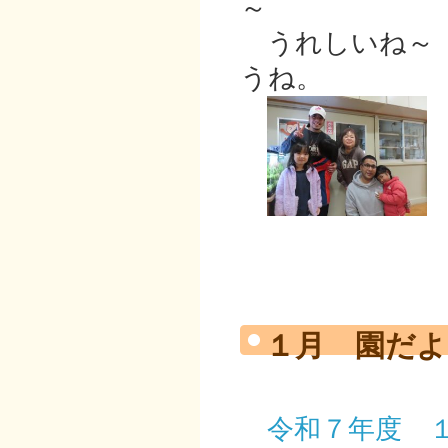
～
うれしいね～
うね。
１月 園だよ
令和７年度 