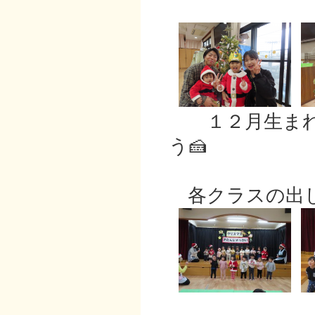
１２月生まれ
う🍰
各クラスの出し