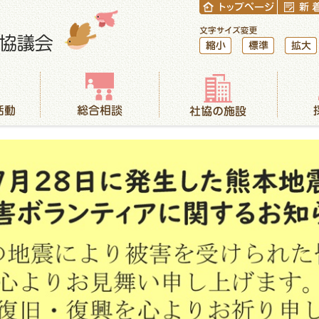
縮小
標準
拡大
総合相談
社協の施設
採用情報