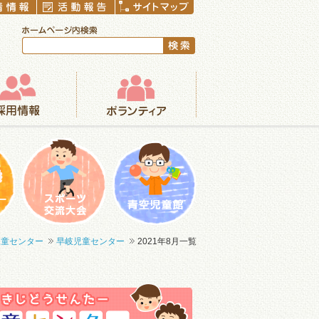
ボランティア
まつり
一輪車大会
青空児童館
児童センター
早岐児童センター
2021年8月一覧