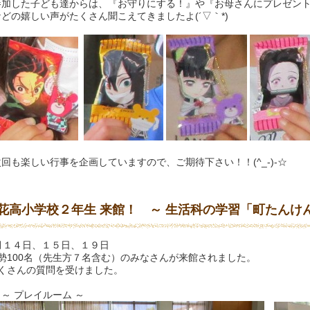
加した子ども達からは、『お守りにする！』や『お母さんにプレゼン
どの嬉しい声がたくさん聞こえてきましたよ(´▽｀*)
も楽しい行事を企画していますので、ご期待下さい！！(^_-)-☆
花高小学校２年生 来館！ ～ 生活科の学習「町たんけん
月１４日、１５日、１９日
勢100名（先生方７名含む）のみなさんが来館されました。
くさんの質問を受けました。
 プレイルーム ～