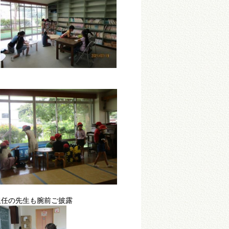
腕前
ご披露