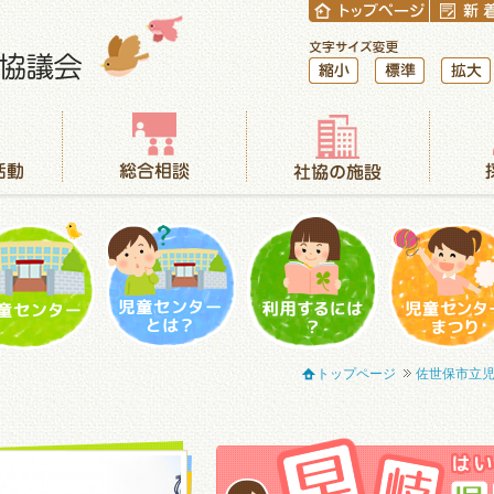
縮小
標準
拡大
総合相談
社協の施設
採用情報
児童センター
児童センターとは？
利用するには？
児童センター
トップページ
佐世保市立