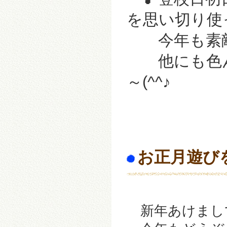
を思い切り使
今年も素敵な
他にも色ん
～(^^♪
お正月遊び
新年あけまし