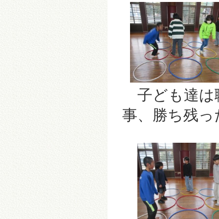
子ども達は職
事、勝ち残っ