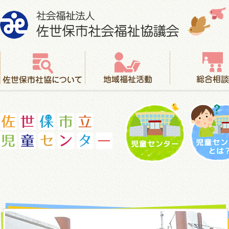
社会福祉法人 佐世保市社会福祉協議会
佐世保市社協について
地域福祉活動
総合相談
児童センター
児童セ
佐世保市立児童センター