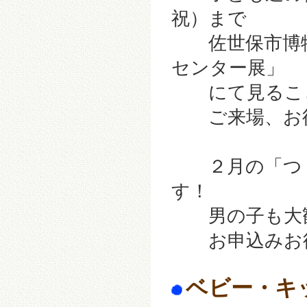
祝）まで
佐世保市博物
センター展」
にて見ること
ご来場、お待ち
２月の「つく
す！
男の子も大
お申込みお待
ベビー・キ