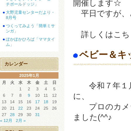
開催します☆
チボールドッジ」
平日ですが、どし
大野児童センターだより・
8月号
つくってみよう「簡単ミサ
ンガ」
詳しくはこち
ぽかぽかひろば「ママタイ
ム」
ベビー＆キ
カレンダー
2025年1月
月
火
水
木
金
土
日
令和７年１月
1
2
3
4
5
に、
6
7
8
9
10
11
12
13
14
15
16
17
18
19
プロのカメラ
20
21
22
23
24
25
26
27
28
29
30
31
ました(^^♪
« 12月
2月 »