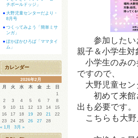
チボールドッジ」
大野児童センターだより・
8月号
つくってみよう「簡単ミサ
ンガ」
参加したいお
ぽかぽかひろば「ママタイ
ム」
親子＆小学生対
小学生のみの
カレンダー
ですので、
2026年2月
大野児童センタ
月
火
水
木
金
土
日
初めて来館さ
1
2
3
4
5
6
7
8
出も必要です。
9
10
11
12
13
14
15
16
17
18
19
20
21
22
こちらも大野
23
24
25
26
27
28
« 1月
3月 »