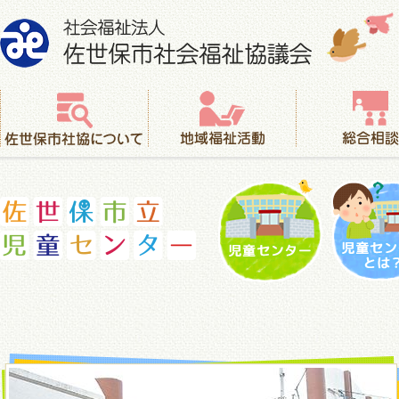
社会福祉法人 佐世保市社会福祉協議会
佐世保市社協について
地域福祉活動
総合相談
児童センター
児童セ
佐世保市立児童センター