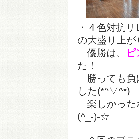
・４色対抗リ
の大盛り上がり(
優勝は、
ピ
た！
勝っても負
した(*^▽^*)
楽しかったね
(^_-)-☆