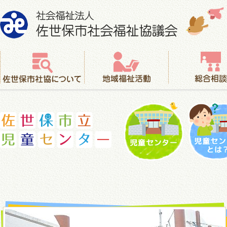
社会福祉法人 佐世保市社会福祉協議会
佐世保市社協について
地域福祉活動
総合相談
児童センター
児童セ
佐世保市立児童センター