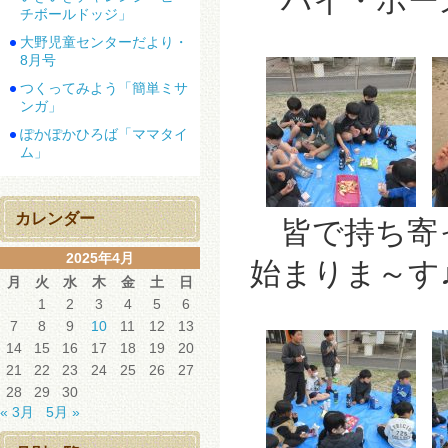
ハイ・ポーズ!(
チボールドッジ」
大野児童センターだより・
8月号
つくってみよう「簡単ミサ
ンガ」
ぽかぽかひろば「ママタイ
ム」
カレンダー
皆で持ち寄
2025年4月
始まりま～す
月
火
水
木
金
土
日
1
2
3
4
5
6
7
8
9
10
11
12
13
14
15
16
17
18
19
20
21
22
23
24
25
26
27
28
29
30
« 3月
5月 »