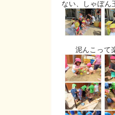
ない、しゃぼん
泥んこって楽