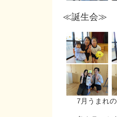
≪誕生会≫
7月うまれのお