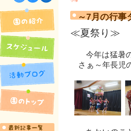
須佐保育園
～7月の行事
≪夏祭り≫
今年は猛暑の
さぁ～年長児の
園の紹介
活動ブログ
スケジュール