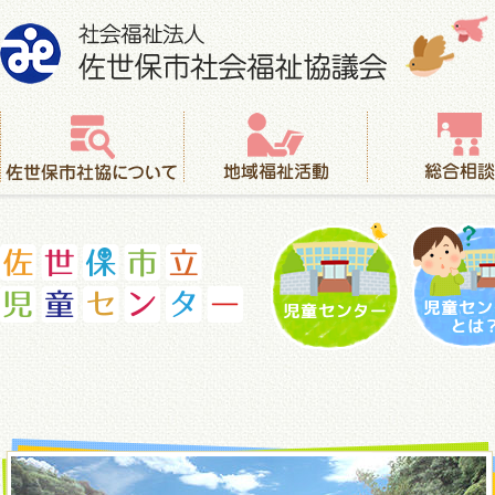
社会福祉法人 佐世保市社会福祉協議会
佐世保市社協について
地域福祉活動
総合相談
児童センター
児童セ
佐世保市立児童センター