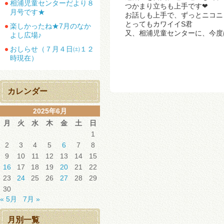
相浦児童センターだより８
つかまり立ちも上手です❤
月号です★
お話しも上手で、ずっとニコニ
とってもカワイイS君
楽しかったね★7月のなか
又、相浦児童センターに、今度は
よし広場♪
おしらせ（７月４日㈯１２
時現在）
カレンダー
2025年6月
月
火
水
木
金
土
日
1
2
3
4
5
6
7
8
9
10
11
12
13
14
15
16
17
18
19
20
21
22
23
24
25
26
27
28
29
30
« 5月
7月 »
月別一覧