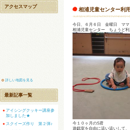
アクセスマップ
相浦児童センター利
今日、６月６日 金曜日 ママ
相浦児童センター ちょうど利
詳しい地図を見る
最新記事一覧
アイシングクッキー講座参
加しました★
今１０ヶ月のS君
スクイーズ作り 第２弾♪
遊戯室を自由に這い這いして、