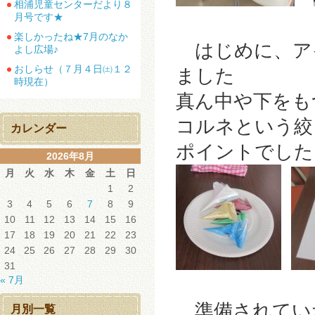
相浦児童センターだより８
月号です★
楽しかったね★7月のなか
はじめに、ア
よし広場♪
おしらせ（７月４日㈯１２
ました
時現在）
真ん中や下をも
コルネという絞
カレンダー
ポイントでした
2026年8月
月
火
水
木
金
土
日
1
2
3
4
5
6
7
8
9
10
11
12
13
14
15
16
17
18
19
20
21
22
23
24
25
26
27
28
29
30
31
« 7月
準備されてい
月別一覧