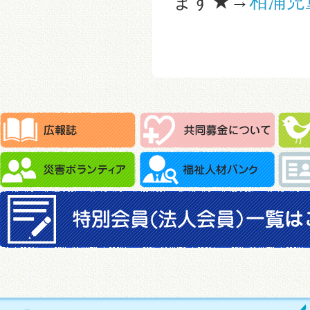
ます★→
相浦児