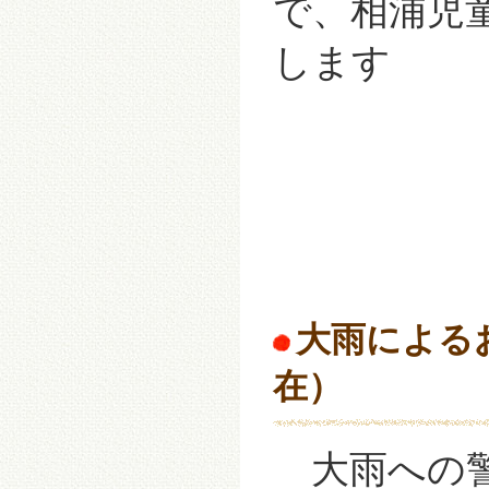
で、相浦児
します
大雨による
在）
大雨への警