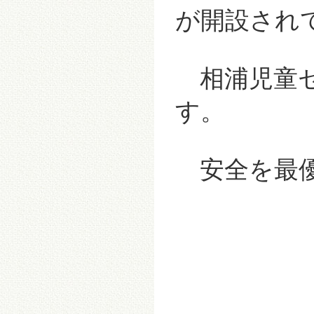
が開設され
相浦児童セ
す。
安全を最優