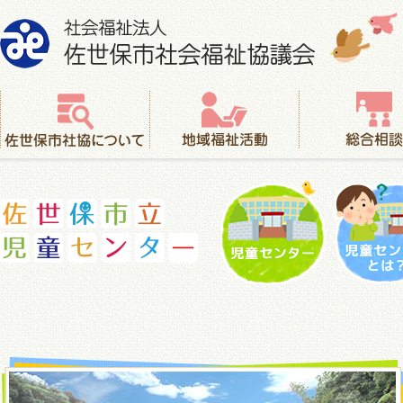
社会福祉法人 佐世保市社会福祉協議会
佐世保市社協について
地域福祉活動
総合相談
児童センター
児童セ
佐世保市立児童センター