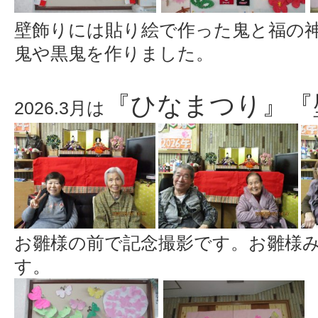
壁飾りには貼り絵で作った鬼と福の
鬼や黒鬼を作りました。
『ひなまつり』『
2026.3月は
お雛様の前で記念撮影です。お雛様
す。