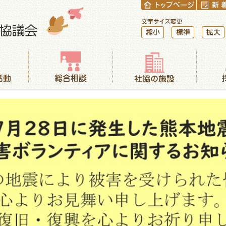
縮小
標準
拡大
総合相談
社協の施設
採用情報