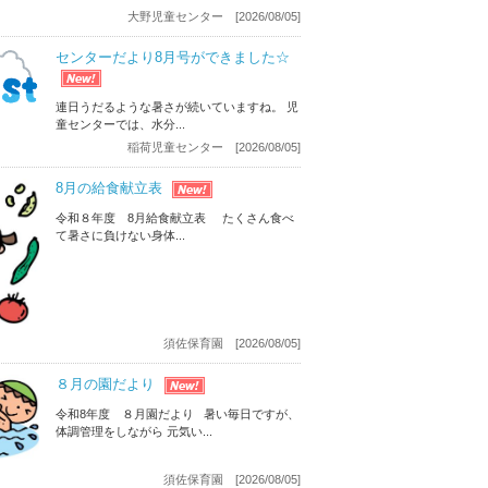
大野児童センター [2026/08/05]
センターだより8月号ができました☆
連日うだるような暑さが続いていますね。 児
童センターでは、水分...
稲荷児童センター [2026/08/05]
8月の給食献立表
令和８年度 8月給食献立表 たくさん食べ
て暑さに負けない身体...
須佐保育園 [2026/08/05]
８月の園だより
令和8年度 ８月園だより 暑い毎日ですが、
体調管理をしながら 元気い...
須佐保育園 [2026/08/05]