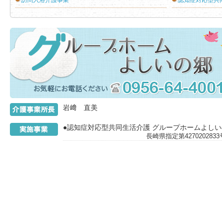
訪問入浴介護事業
認知症対応型共
介護事業所
岩﨑 直美
●認知症対応型共同生活介護 グループホームよし
長崎県指定第42702