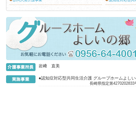
訪問入浴介護事業
認知症対応型共
介護事業所
岩﨑 直美
●認知症対応型共同生活介護 グループホームよし
長崎県指定第42702