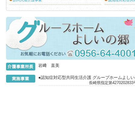
訪問入浴介護事業
認知症対応型共
介護事業所
岩﨑 直美
●認知症対応型共同生活介護 グループホームよし
長崎県指定第42702