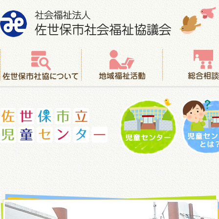
社会福祉法人 佐世保市社会福祉協議会
佐世保市社協について
地域福祉活動
総合相談
児童センター
児童セ
佐世保市立児童センター