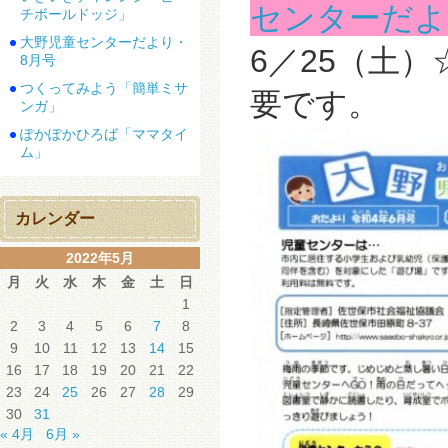
センターだよ
チボールドッジ」
大野児童センターだより・
6／25（土
8月号
つくってみよう「簡単ミサ
要です。
ンガ」
ぽかぽかひろば「ママタイ
ム」
カレンダー
2022年5月
月
火
水
木
金
土
日
1
2
3
4
5
6
7
8
9
10
11
12
13
14
15
16
17
18
19
20
21
22
23
24
25
26
27
28
29
30
31
« 4月
6月 »