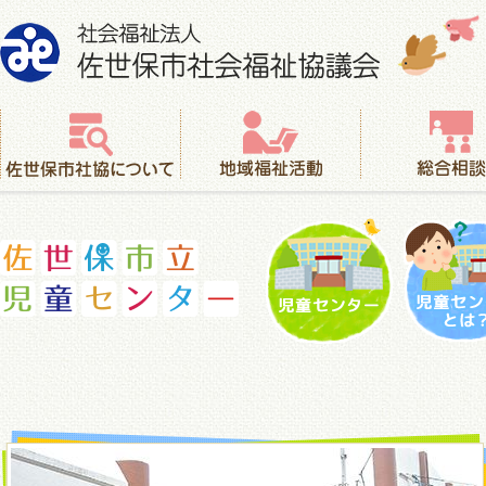
社会福祉法人 佐世保市社会福祉協議会
佐世保市社協について
地域福祉活動
総合相談
児童センター
児童セ
佐世保市立児童センター