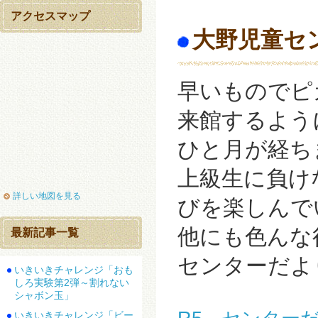
アクセスマップ
大野児童セ
早いものでピ
来館するよう
ひと月が経ちます
上級生に負け
詳しい地図を見る
びを楽しんで
他にも色んな
最新記事一覧
センターだより
いきいきチャレンジ「おも
しろ実験第2弾～割れない
シャボン玉」
いきいきチャレンジ「ビー