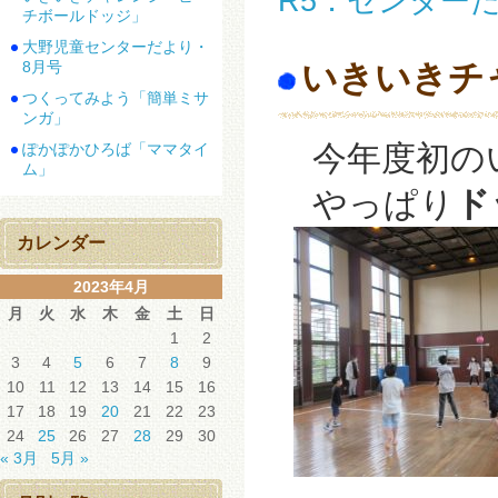
R5．センター
チボールドッジ」
大野児童センターだより・
8月号
いきいきチ
つくってみよう「簡単ミサ
ンガ」
今年度初の
ぽかぽかひろば「ママタイ
ム」
やっぱり
ド
カレンダー
2023年4月
月
火
水
木
金
土
日
1
2
3
4
5
6
7
8
9
10
11
12
13
14
15
16
17
18
19
20
21
22
23
24
25
26
27
28
29
30
« 3月
5月 »