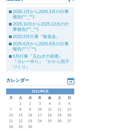
2026.1月から2026.3月の行事
報告(*^_^*)
2025.10月から2025.12月の行
事報告(*^_^*)
2025.9月行事『敬老会』
2025.6月から2025.8月の行事
報告(*^▽^*)
5月行事『玉ねぎの収穫』
『カレー作り』『かから団子
つくり』
カレンダー
2021年6月
月
火
水
木
金
土
日
1
2
3
4
5
6
7
8
9
10
11
12
13
14
15
16
17
18
19
20
21
22
23
24
25
26
27
28
29
30