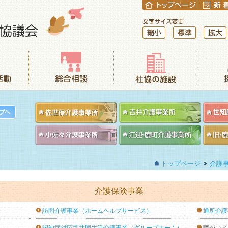
縮小
標準
拡大
総合相談
社協の施設
採用情報
トップページ
介護
介護保険事業
訪問介護事業（ホームヘルプサービス）
通所介護