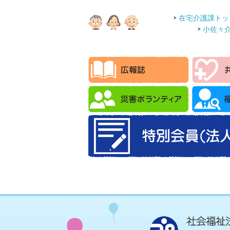
在宅介護課トッ
小佐々