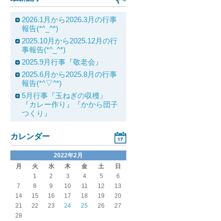
2026.1月から2026.3月の行事
報告(*^_^*)
2025.10月から2025.12月の行
事報告(*^_^*)
2025.9月行事『敬老会』
2025.6月から2025.8月の行事
報告(*^▽^*)
5月行事『玉ねぎの収穫』
『カレー作り』『かから団子
つくり』
カレンダー
2022年2月
月
火
水
木
金
土
日
1
2
3
4
5
6
7
8
9
10
11
12
13
14
15
16
17
18
19
20
21
22
23
24
25
26
27
28