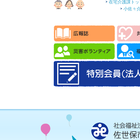
在宅介護課トッ
小佐々