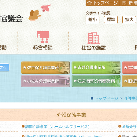
縮小
標準
拡大
総合相談
社協の施設
採用情報
トップページ
介護事
介護保険事業
訪問介護事業（ホームヘルプサービス）
通所介護