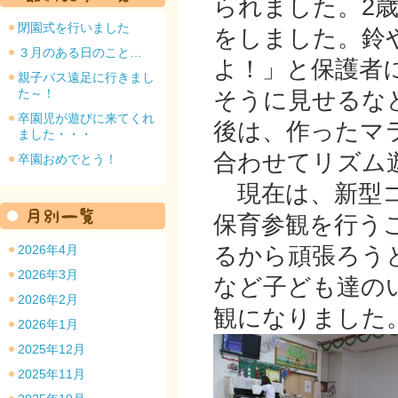
られました。2
閉園式を行いました
をしました。鈴
３月のある日のこと…
よ！」と保護者
親子バス遠足に行きまし
た～！
そうに見せるな
園のトップ
卒園児が遊びに来てくれ
後は、作ったマ
ました・・・
合わせてリズム
卒園おめでとう！
現在は、新型コ
保育参観を行う
2026年4月
るから頑張ろう
2026年3月
など子ども達の
2026年2月
観になりました
2026年1月
2025年12月
2025年11月