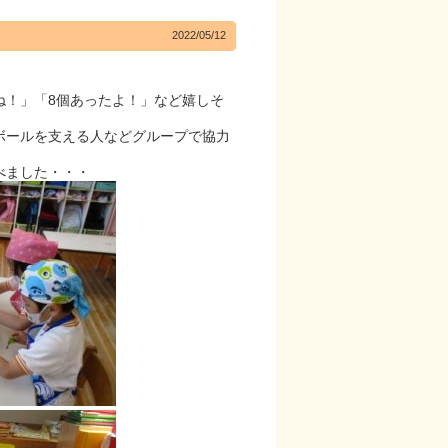
2022/05/12
！」「8個あったよ！」など嬉しそ
ボールを支える人などグループで協力
べました・・・