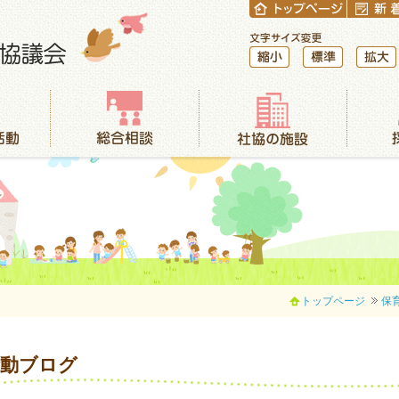
縮小
標準
拡大
総合相談
社協の施設
採用情報
トップページ
保
活動ブログ