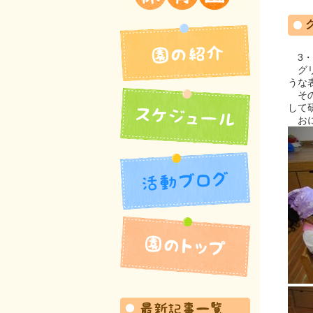
吉井北保育園
3・
グリ
うな
その
して
おに
園の紹介
活動ブログ
スケジュール