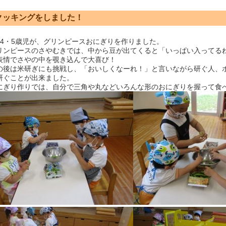
クッキングをしました！
4・5歳児が、グリンピースおにぎりを作りました。
ンピースのさやむきでは、中から豆が出てくると「いっぱい入ってるね
表情でさやの中を覗き込んで大喜び！
後は米研ぎにも挑戦し、「おいしくなーれ！」と言いながら研ぐ人、
研ぐことが出来ました。
ぎり作りでは、自分で三角や丸などいろんな形のおにぎりを握って食