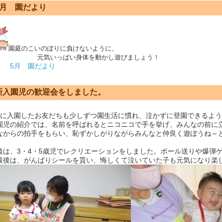
5月 園だより
園庭のこいのぼりに負けないように、
元気いっぱい身体を動かし遊びましょう！
5月 園だより
新入園児の歓迎会をしました。
に入園したお友だちも少しずつ園生活に慣れ、泣かずに登園できるよう
園児の紹介では、名前を呼ばれるとニコニコで手を挙げ、みんなの前に
なからの拍手をもらい、恥ずかしがりながらみんなと仲良く遊ぼうね～
後は、3・4・5歳児でレクリエーションをしました。ボール送りや爆弾
最後は、がんばりシールを貰い、悔しくて泣いていた子も元気になり楽