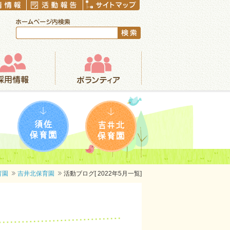
ボランティア
須佐保育園
吉井北保育園
育園
吉井北保育園
活動ブログ[ 2022年5月一覧]