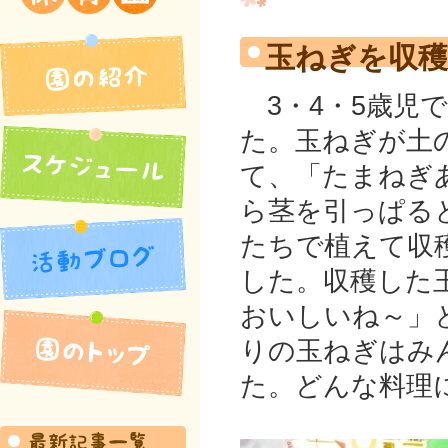
吉井北保育園
玉ねぎを収
3・4・5歳児
た。玉ねぎが土
て、「たまねぎ
ら茎を引っぱる
たちで植えて収
した。収穫した
園の紹介
おいしいね～」
活動ブログ
りの玉ねぎはみ
た。どんな料理
スケジュール