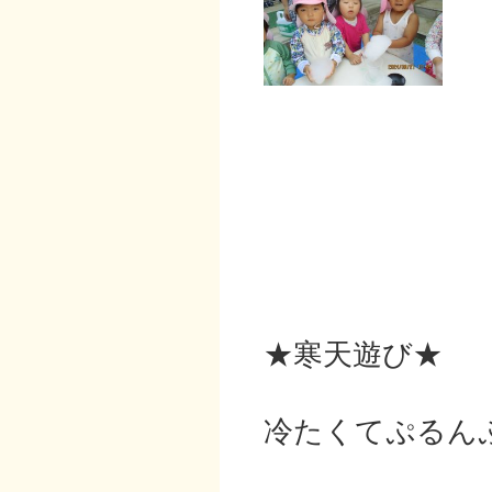
★寒天遊び★
冷たくてぷるん