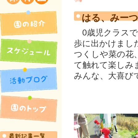
吉井北保育園
はる、みー
0歳児クラスで
歩に出かけまし
つくしや菜の花
て触れて楽しみ
みんな、大喜び
園の紹介
活動ブログ
スケジュール