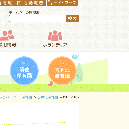
ボランティア
須佐保育園
吉井北保育園
ップページ
保育園
吉井北保育園
IMG_4162