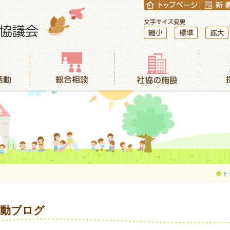
縮小
標準
拡大
総合相談
社協の施設
採用情報
ト
活動ブログ