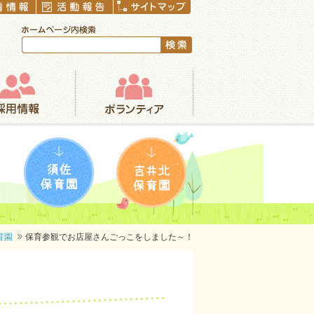
ボランティア
須佐保育園
吉井北保育園
育園
保育参観でお店屋さんごっこをしました～！