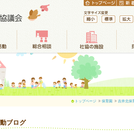
縮小
標準
拡大
総合相談
社協の施設
採用情報
トップページ
保育園
吉井北保
活動ブログ