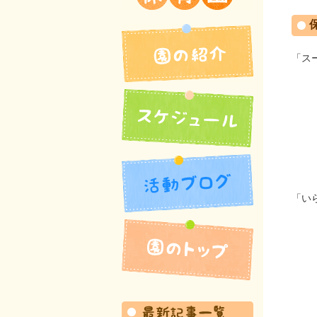
吉井北保育園
「ス
「い
園の紹介
活動ブログ
スケジュール