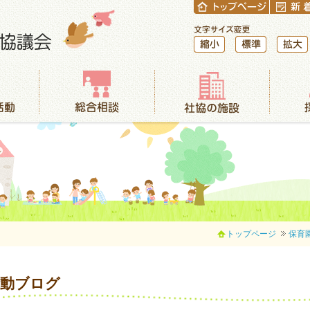
縮小
標準
拡大
総合相談
社協の施設
採用情報
トップページ
保育
活動ブログ