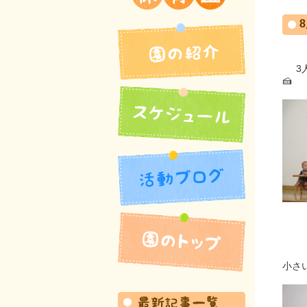
吉井北保育園
3人
園の紹介
活動ブログ
スケジュール
小さ