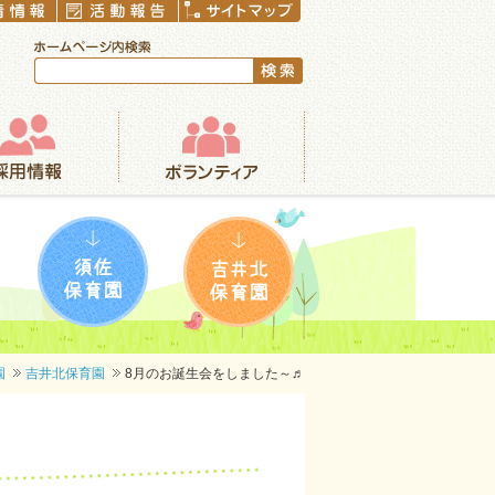
ボランティア
須佐保育園
吉井北保育園
園
吉井北保育園
8月のお誕生会をしました～♬