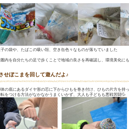
菓子の袋や、たばこの吸い殻、空き缶色々なものが落ちていました
活圏内を自分たちの足で歩くことで地域の良さを再確認し、環境美化に
させぼこまを回して遊んだよ♪
体の底にあるダイヤ形の芯に下からひもを巻き付け、ひもの片方を持っ
回転をつける方法がなかなかうまくいかず、大人も子どもも悪戦苦闘💦