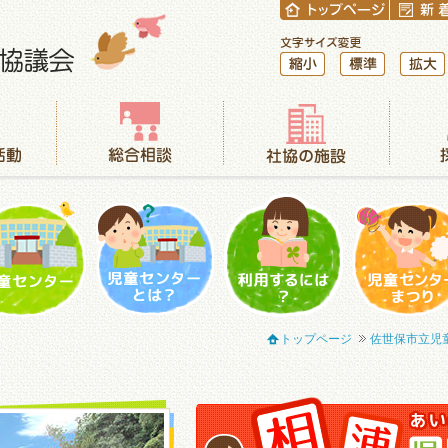
縮小
標準
拡大
総合相談
社協の施設
採用情報
児童センター
児童センターとは？
利用するには？
児童センター
トップページ
佐世保市立児