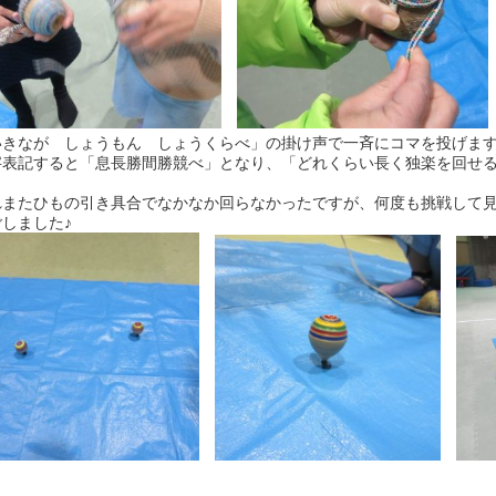
いきなが しょうもん しょうくらべ」の掛け声で一斉にコマを投げます
字表記すると「息長勝間勝競べ」となり、「どれくらい長く独楽を回せ
。
れまたひもの引き具合でなかなか回らなかったですが、何度も挑戦して
しました♪