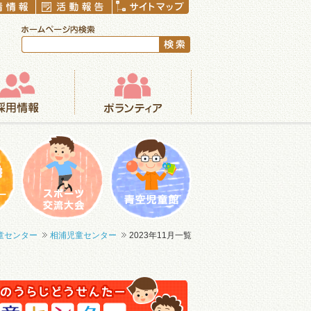
ボランティア
まつり
一輪車大会
青空児童館
童センター
相浦児童センター
2023年11月一覧