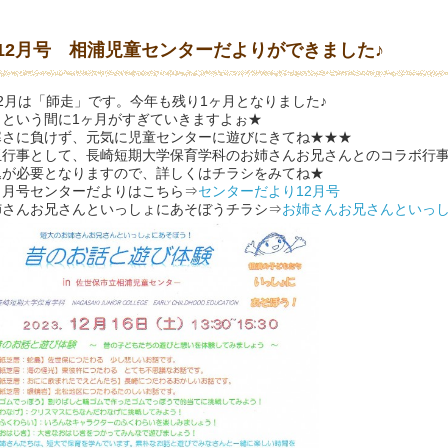
12月号 相浦児童センターだよりができました♪
2月は「師走」です。今年も残り1ヶ月となりました♪
っという間に1ヶ月がすぎていきますよぉ★
さに負けず、元気に児童センターに遊びにきてね★★★
玉行事として、長崎短期大学保育学科のお姉さんお兄さんとのコラボ行
込が必要となりますので、詳しくはチラシをみてね★
２月号センターだよりはこちら⇒
センターだより12月号
姉さんお兄さんといっしょにあそぼうチラシ⇒
お姉さんお兄さんといっ