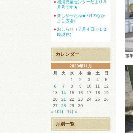
相浦児童センターだより８
月号です★
楽しかったね★7月のなか
よし広場♪
おしらせ（７月４日㈯１２
時現在）
カレンダー
軍
2023年11月
月
火
水
木
金
土
日
1
2
3
4
5
6
7
8
9
10
11
12
13
14
15
16
17
18
19
20
21
22
23
24
25
26
27
28
29
30
« 10月
1月 »
月別一覧