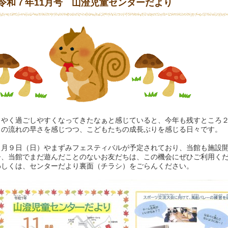
令和７年11月号 山澄児童センターだより
うやく過ごしやすくなってきたなぁと感じていると、今年も残すところ
日の流れの早さを感じつつ、こどもたちの成長ぶりを感じる日々です。
１月９日（日）やまずみフェスティバルが予定されており、当館も施設
ひ、当館でまだ遊んだことのないお友だちは、この機会にぜひご利用く
わしくは、センターだより裏面（チラシ）をごらんください。