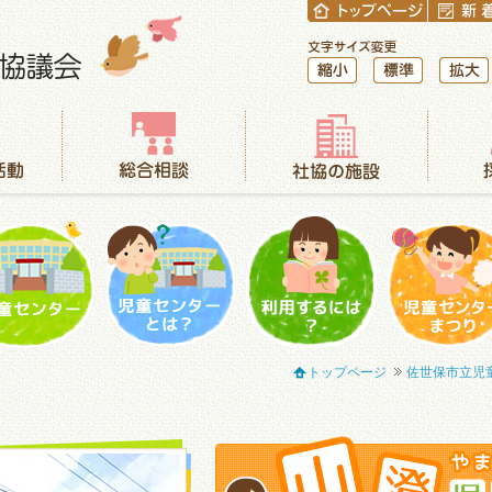
縮小
標準
拡大
総合相談
社協の施設
採用情報
児童センター
児童センターとは？
利用するには？
児童センター
トップページ
佐世保市立児