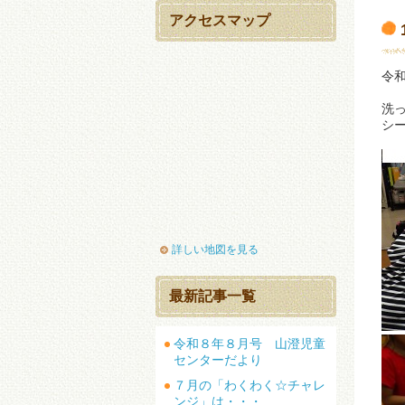
アクセスマップ
令
洗
シ
詳しい地図を見る
最新記事一覧
令和８年８月号 山澄児童
センターだより
７月の「わくわく☆チャレ
ンジ」は・・・