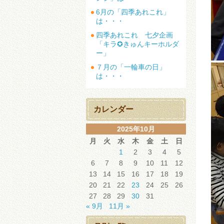
6月の「四季あれこれ」
は・・・
四季あれこれ 七夕企画
「キラ✪きゅんキーホルダ
ー」
７月の「一輪車の日」
は・・・
カレンダー
2025年10月
月
火
水
木
金
土
日
1
2
3
4
5
6
7
8
9
10
11
12
13
14
15
16
17
18
19
20
21
22
23
24
25
26
27
28
29
30
31
« 9月
11月 »