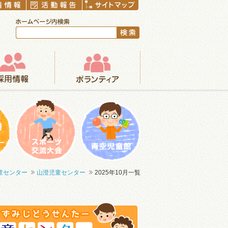
ボランティア
まつり
一輪車大会
青空児童館
童センター
山澄児童センター
2025年10月一覧