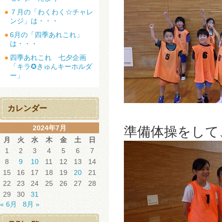
７月の「わくわく☆チャレ
ンジ」は・・・
6月の「四季あれこれ」
は・・・
四季あれこれ 七夕企画
「キラ✪きゅんキーホルダ
ー」
カレンダー
2024年7月
準備体操をして
月
火
水
木
金
土
日
1
2
3
4
5
6
7
8
9
10
11
12
13
14
15
16
17
18
19
20
21
22
23
24
25
26
27
28
29
30
31
« 6月
8月 »