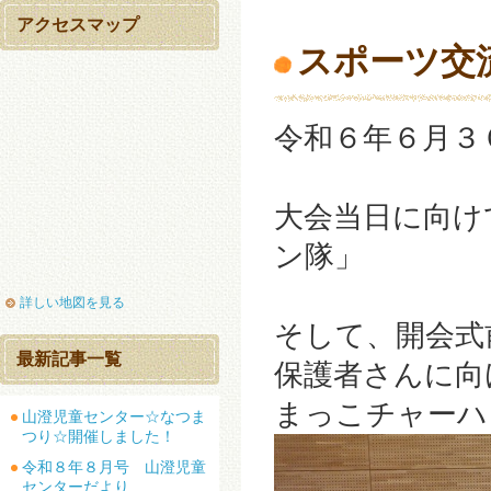
アクセスマップ
スポーツ交
令和６年６月３
大会当日に向け
ン隊」
詳しい地図を見る
そして、開会式
最新記事一覧
保護者さんに向
まっこチャーハ
山澄児童センター☆なつま
つり☆開催しました！
令和８年８月号 山澄児童
センターだより