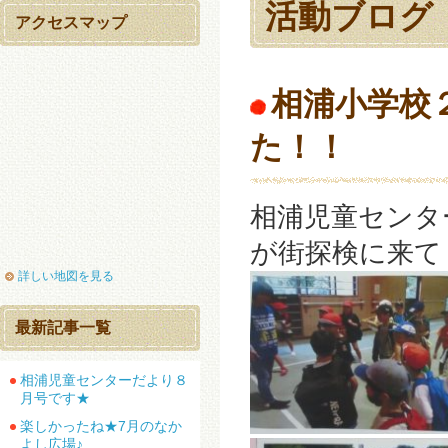
活動ブログ
アクセスマップ
相浦小学校
た！！
相浦児童センタ
が街探検に来て
詳しい地図を見る
最新記事一覧
相浦児童センターだより８
月号です★
楽しかったね★7月のなか
よし広場♪