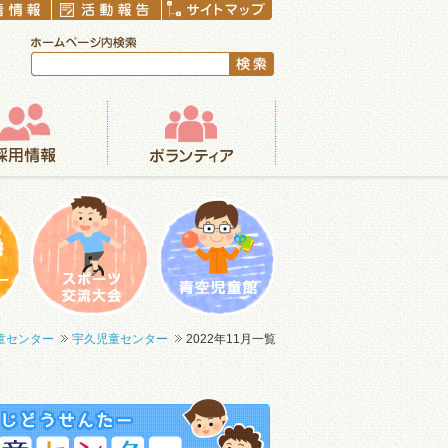
ボランティア
まつり
一輪車大会
青空児童館
童センター
宇久児童センター
2022年11月一覧