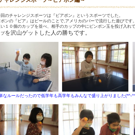
チャレンジスポーツ～ビアポン編～
回のチャレンジスポーツは『ビアポン』というスポーツでした。
アポンの『ビア』はビールのことで,アメリカのバーで流行した遊びです
互い１０個のカップを並べ、相手のカップの中にピンポン玉を投げ入れ
を沢山ゲットした人の勝ちです。
ップ
単なルールだったので低学年も高学年もみんなで盛り上がりました(*^-^*