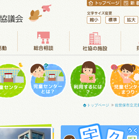
縮小
標準
拡大
総合相談
社協の施設
採用情報
児童センター
児童センターとは？
利用するには？
児童センター
トップページ
佐世保市立児