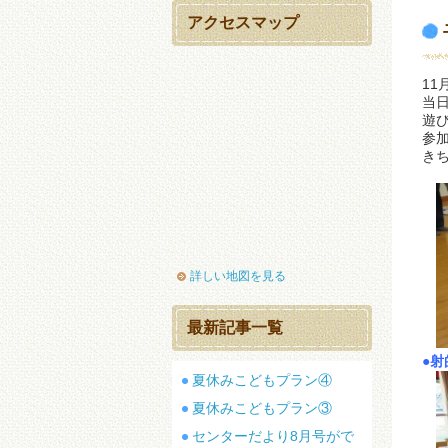
アクセスマップ
11
当
遊
参
き
詳しい地図を見る
最新記事一覧
●
夏休みこどもプラン④
夏休みこどもプラン③
センターだより8月号がで