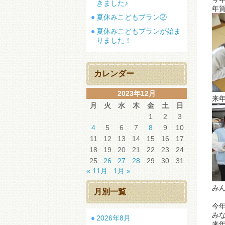
きました♪
年
夏休みこどもプラン②
夏休みこどもプランが始ま
りました！
カレンダー
2023年12月
来
月
火
水
木
金
土
日
1
2
3
4
5
6
7
8
9
10
11
12
13
14
15
16
17
18
19
20
21
22
23
24
25
26
27
28
29
30
31
« 11月
1月 »
み
月別一覧
今
み
2026年8月
来