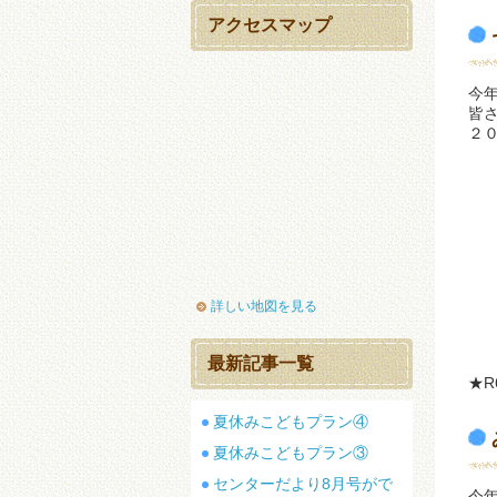
アクセスマップ
今
皆
２
詳しい地図を見る
最新記事一覧
★
夏休みこどもプラン④
夏休みこどもプラン③
センターだより8月号がで
今