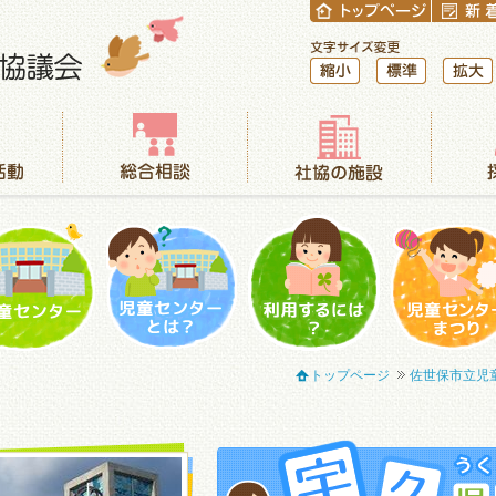
縮小
標準
拡大
総合相談
社協の施設
採用情報
児童センター
児童センターとは？
利用するには？
児童センター
トップページ
佐世保市立児