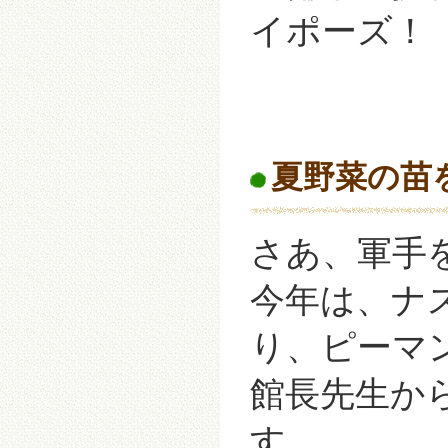
イポーズ！
夏野菜の苗
さあ、軍手
今年は、ナ
り、ピーマ
館長先生か
す。