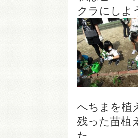
クラに
へちまを植
残った苗植
た。