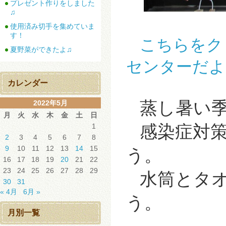
プレゼント作りをしました
♫
使用済み切手を集めていま
す！
こちらを
夏野菜ができたよ♫
センターだより
カレンダー
蒸し暑い
2022年5月
月
火
水
木
金
土
日
感染症対
1
2
3
4
5
6
7
8
9
10
11
12
13
14
15
う。
16
17
18
19
20
21
22
23
24
25
26
27
28
29
水筒とタ
30
31
« 4月
6月 »
う。
月別一覧