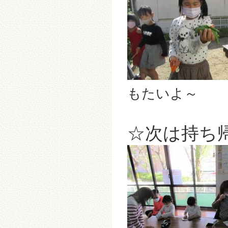
もたいよ～
☆次は持ち