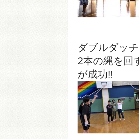
ダブルダッチ
2本の縄を回
が成功‼