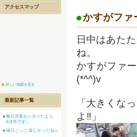
アクセスマップ
かすがファ
日中はあたた
ね。
かすがファー
(*^^)v
詳しい地図を見る
最新記事一覧
「大きくなっ
よ‼」
春日児童センターだより
8月号です♪
縁日ごっこ 楽しかったね♫