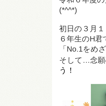
(*^^*)
初日の３月１
６年生のH君
「No.1を
そして…念願
う！