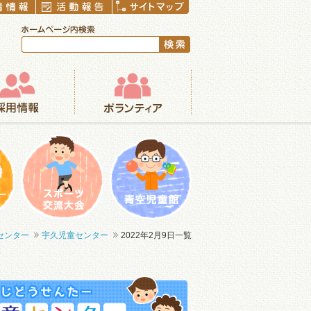
ボランティア
まつり
一輪車大会
青空児童館
センター
宇久児童センター
2022年2月9日一覧