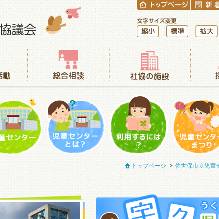
縮小
標準
拡大
総合相談
社協の施設
採用情報
児童センター
児童センターとは？
利用するには？
児童センター
トップページ
佐世保市立児童