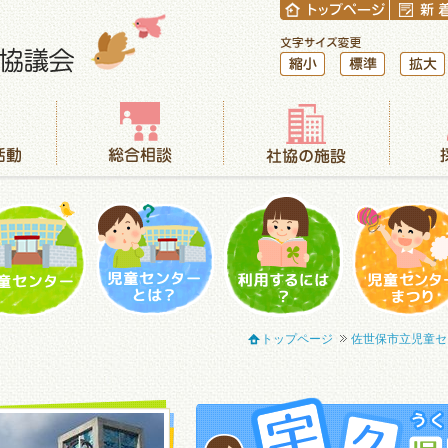
縮小
標準
拡大
総合相談
社協の施設
採用情報
児童センター
児童センターとは？
利用するには？
児童センター
トップページ
佐世保市立児童セ