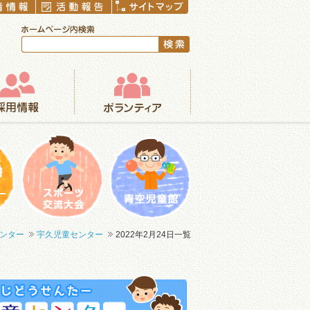
ボランティア
まつり
一輪車大会
青空児童館
ンター
宇久児童センター
2022年2月24日一覧