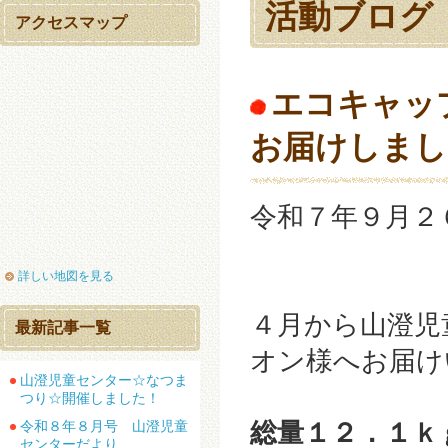
活動ブログ
アクセスマップ
エコキャッ
お届けしまし
令和７年９月２
詳しい地図を見る
４月から山澄児
最新記事一覧
オン様へお届け
山澄児童センター☆なつま
つり☆開催しました！
総量１２．１ｋ
令和８年８月号 山澄児童
センターだより